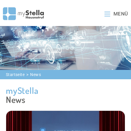
MENÜ
Startseite
>
News
myStella
News