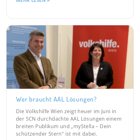
MEHR LESEN »
Wer braucht AAL Lösungen?
Die Volkshilfe Wien zeigt heuer im Juni in
der SCN durchdachte AAL Lösungen einem
breiten Publikum und „myStella – Dein
schützender Stern“ ist mit dabei.